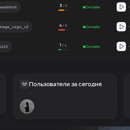
3
/
5
headshot
Онлайн
4
/
6
irage_csgo_v2
Онлайн
1
/
4
ust2
Онлайн
Пользователи за сегодня