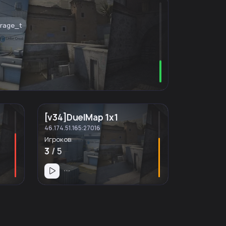
irage_t
[v34]DuelMap 1x1
46.174.51.165:27016
Игроков:
3
/ 5