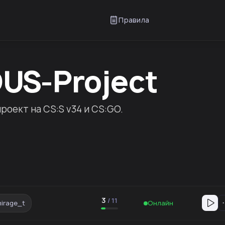
Правила
US-Project
роект на CS:S v34 и CS:GO.
3
/
11
irage_t
Онлайн