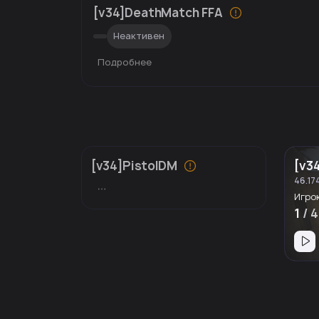
[v34]DeathMatch FFA
Неактивен
Подробнее
[v34]PistolDM
[v3
46.174
Игро
1
/ 4