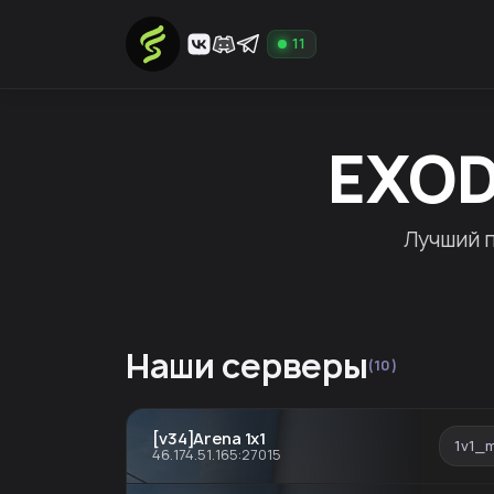
11
EXOD
Лучший п
Наши серверы
(10)
[v34]Arena 1x1
1v1_m
46.174.51.165:27015