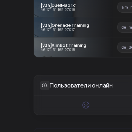
[v34]DuelMap 1x1
aim_
46.174.51.165:27016
[v34]Grenade Training
de_m
46.174.51.165:27017
[v34]AimBot Training
de_d
46.174.51.165:27018
Пользователи онлайн