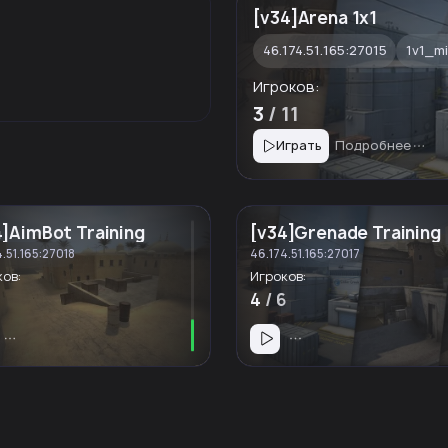
[v34]Arena 1x1
46.174.51.165:27015
1v1_m
Игроков:
3
/ 11
Играть
Подробнее
4]AimBot Training
[v34]Grenade Training
.51.165:27018
46.174.51.165:27017
ков:
Игроков:
4
/ 6