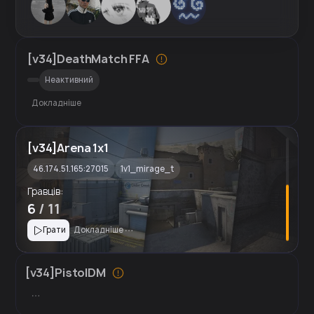
[v34]DeathMatch FFA
Неактивний
Докладніше
[v34]Arena 1x1
46.174.51.165:27015
1v1_mirage_t
Гравців:
6
/ 11
Грати
Докладніше
[v34]PistolDM