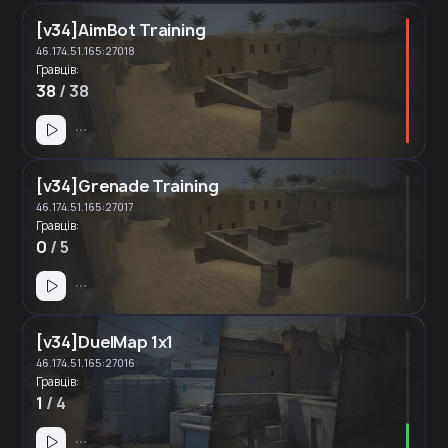
[v34]AimBot Training
46.174.51.165:27018
Гравців:
38
/ 38
[v34]Grenade Training
46.174.51.165:27017
Гравців:
0
/ 5
[v34]DuelMap 1x1
46.174.51.165:27016
Гравців:
1
/ 4