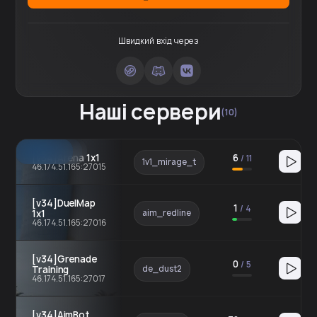
Швидкий вхід через
Наші сервери
(10)
[v34]Arena 1x1
6
/
11
1v1_mirage_t
46.174.51.165:27015
[v34]DuelMap
1
/
4
1x1
aim_redline
46.174.51.165:27016
[v34]Grenade
0
/
5
Training
de_dust2
46.174.51.165:27017
[v34]AimBot